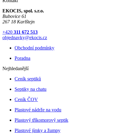
Kontakt
EKOCIS, spol. s.r.o.
Bubovice 61
267 18 Karlštejn
+420
311 672 513
objednavky@ekocis.cz
Obchodní podmínky
Poradna
Nejhledanější
Ceník septiků
Septiky na chatu
Ceník ČOV
Plastové nádrže na vodu
Plastový tříkomorový septik
Plastové jímky a žumpy