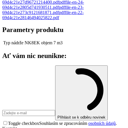
69d4c21e27d96721214400
.
pdf
pdf
file-en-24-
69d4c21e2805d741930511
.
pdf
pdf
file-en-23-
69d4c21e273c9121681871
.
pdf
pdf
file-en-22-
69d4c21e28146494025822
.
pdf
Parametry produktu
Typ nádrže
NK8EK objem 7 m3
Ať vám nic neunikne:
Přihlásit se k odběru novinek
Toggle checkbox
Souhlasím se zpracováním
osobních údajů
.