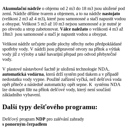
Akumulační nádrže
o objemu od 2 m3 do 18 m3 jsou uložené pod
zemí. Nádrže dělíme tvarem a objemem, a to na nádrže
nastojato
(velikost 2 m3 až 4 m3), které jsou samonosné a stačí napustit vodou
a obsypat. Velikost 5 m3 až 10 m3 nejsou samonosné a je nutné je
po obvodu a strop zabetonovat.
Válce naležato
o velikosti 4 m3 až
18m3 jsou samonosné a stačí je napustit vodou a obsypat.
Velikost nádrže určujete podle plochy střechy nebo předpokládané
spotřeby vody. V nádrži jsou připravené otvory na přítok a výtlak
vody již z výroby a také havarijní přepad pro odvod přebytečné
vody.
V plastové nástavbové šachtě je uložená technologie NDA,
automatická vodárna
, která drží systém pod tlakem a v případě
nedostatku vody vypne. Použité zařízení vyčká, než dešťová voda
opět přiteče a následně automaticky opět sepne. K systému NDA
lze dokoupit filtr na přítok dešťové vody, který není součástí
základního vybavení.
Další typy dešťového programu:
Dešťový program
NDP
pro zalévání zahrady
s ponorným čerpadlem