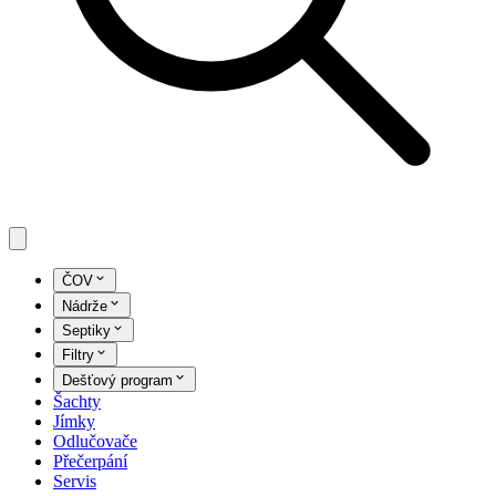
ČOV
Nádrže
Septiky
Filtry
Dešťový program
Šachty
Jímky
Odlučovače
Přečerpání
Servis