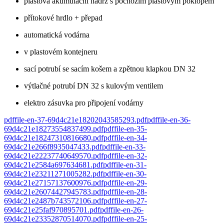
plastová akumulační nádrž s pochozím plastovým poklopem
přítokové hrdlo + přepad
automatická vodárna
v plastovém kontejneru
sací potrubí se sacím košem a zpětnou klapkou DN 32
výtlačné potrubí DN 32 s kulovým ventilem
elektro zásuvka pro připojení vodárny
pdf
file-en-37-69d4c21e18202043585293
.
pdf
pdf
file-en-36-
69d4c21e18273554837499
.
pdf
pdf
file-en-35-
69d4c21e18247310816680
.
pdf
pdf
file-en-34-
69d4c21e266f8935047433
.
pdf
pdf
file-en-33-
69d4c21e22237740649570
.
pdf
pdf
file-en-32-
69d4c21e2584a697634681
.
pdf
pdf
file-en-31-
69d4c21e23211271005282
.
pdf
pdf
file-en-30-
69d4c21e27157137600976
.
pdf
pdf
file-en-29-
69d4c21e26074427945783
.
pdf
pdf
file-en-28-
69d4c21e2487b743572106
.
pdf
pdf
file-en-27-
69d4c21e25faf970895701
.
pdf
pdf
file-en-26-
69d4c21e23352870514070
.
pdf
pdf
file-en-25-