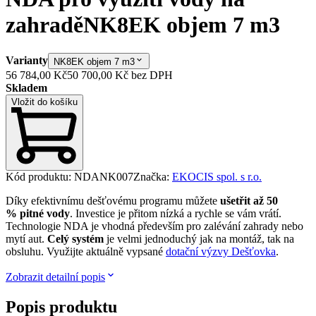
zahradě
NK8EK objem 7 m3
Varianty
NK8EK objem 7 m3
56 784,00 Kč
50 700,00 Kč
bez DPH
Skladem
Vložit do košíku
Kód produktu
:
NDANK007
Značka
:
EKOCIS spol. s r.o.
Díky efektivnímu dešťovému programu můžete
ušetřit až 50
% pitné vody
. Investice je přitom nízká a rychle se vám vrátí.
Technologie NDA je vhodná především pro zalévání zahrady nebo
mytí aut.
Celý systém
je velmi jednoduchý jak na montáž, tak na
obsluhu. Využijte aktuálně vypsané
dotační výzvy Dešťovka
.
Zobrazit detailní popis
Popis produktu