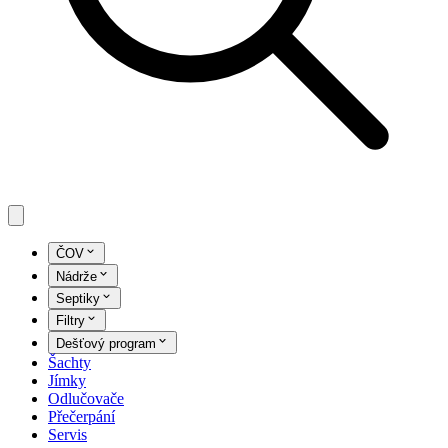
ČOV
Nádrže
Septiky
Filtry
Dešťový program
Šachty
Jímky
Odlučovače
Přečerpání
Servis