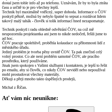
dostal jsem tohle info až po telefonu. Uznávám, že by to byla ztráta
času a určitě to je pro všechny lepší.
Technik byl maximálně vstřícný, super dohoda. Informace o ČOV
poskytl pěkně, možná by nebylo špatné to sepsat a rozdávat lidem
takový malý tahák - člověk si tolik informací hned nezapomatuje.
Technik poskytl i radu ohledně odvětrání ČOV, na což mě
neupozornila projektantka ani jsem to nikde nedočetl, řešili jsme to
ad hoc.
ČOV pracuje spolehlivě, proběhla kolaudace za přítomnosti lidí z
městského úřadu.
Jediný problém je tvorba pěny uvnitř ČOV. Ta pak znečistí celý
volný prostor. Co ale není problém samotné ČOV, ale pracího
prostředku, který používáme.
Jinak jsem spokojen s Vašimi službami i kontaktem, je lepší to řešit
po emailu, aby si člověk, co nikdy ČOV neviděl nebo nepoužíval
mohl prostudovat všechny materiály.
Děkuji a přeji mnoho takto úspěšných prodejů,
Michal z Říčan.
Ať vám nic neunikne: