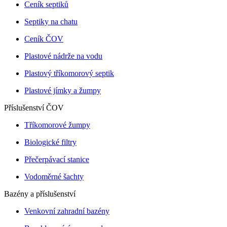
Ceník septiků
Septiky na chatu
Ceník ČOV
Plastové nádrže na vodu
Plastový tříkomorový septik
Plastové jímky a žumpy
Příslušenství ČOV
Tříkomorové žumpy
Biologické filtry
Přečerpávací stanice
Vodoměrné šachty
Bazény a příslušenství
Venkovní zahradní bazény