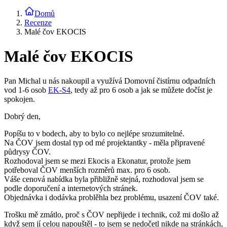
Domů
Recenze
Malé čov EKOCIS
Malé čov EKOCIS
Pan Michal u nás nakoupil a využívá Domovní čistírnu odpadních
vod 1-6 osob
EK-S4
, tedy až pro 6 osob a jak se můžete dočíst je
spokojen.
Dobrý den,
Popíšu to v bodech, aby to bylo co nejlépe srozumitelné.
Na ČOV jsem dostal typ od mé projektantky - měla připravené
půdrysy ČOV.
Rozhodoval jsem se mezi Ekocis a Ekonatur, protože jsem
potřeboval ČOV menších rozměrů max. pro 6 osob.
Váše cenová nabídka byla přibližně stejná, rozhodoval jsem se
podle doporučení a internetových stránek.
Objednávka i dodávka problěhla bez problému, usazení ČOV také.
Trošku mě zmátlo, proč s ČOV nepřijede i technik, což mi došlo až
když sem jí celou napouštěl - to jsem se nedočetl nikde na stránkách,