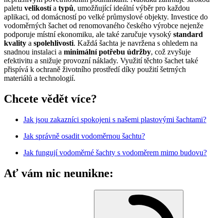
paletu
velikostí
a
typů
, umožňující ideální výběr pro každou
aplikaci, od domácností po velké průmyslové objekty. Investice do
vodoměrných šachet od renomovaného českého výrobce nejenže
podporuje místní ekonomiku, ale také zaručuje vysoký
standard
kvality
a
spolehlivosti
. Každá šachta je navržena s ohledem na
snadnou instalaci a
minimální
potřebu
údržby
, což zvyšuje
efektivitu a snižuje provozní náklady. Využití těchto šachet také
přispívá k ochraně životního prostředí díky použití šetrných
materiálů a technologií.
Chcete vědět více?
Jak jsou zakazníci spokojeni s našemi plastovými šachtami?
Jak správně osadit vodoměrnou šachtu?
Jak fungují vodoměrné šachty s vodoměrem mimo budovu?
Ať vám nic neunikne: