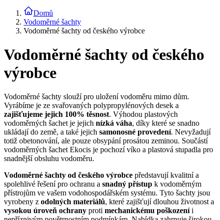
Domů
Vodoměrné šachty
Vodoměrné šachty od českého výrobce
Vodoměrné šachty od českého
výrobce
Vodoměrné šachty slouží pro uložení vodoměru mimo dům.
Vyrábíme je ze svařovaných polypropylénových desek a
zajišťujeme jejich 100% těsnost
. Výhodou plastových
vodoměrných šachet je jejich
nízká váha
, díky které se snadno
ukládají do země, a také jejich
samonosné provedení
. Nevyžadují
totiž obetonování, ale pouze obsypání prosátou zeminou. Součástí
vodoměrných šachet Ekocis je pochozí víko a plastová stupadla pro
snadnější obsluhu vodoměru.
Vodoměrné šachty od českého výrobce
představují kvalitní a
spolehlivé řešení pro ochranu a
snadný
přístup
k vodoměrným
přístrojům ve vašem vodohospodářském systému. Tyto šachty jsou
vyrobeny z
odolných
materiálů
, které zajišťují dlouhou životnost a
vysokou
úroveň
ochrany
proti
mechanickému
poškození
i
nepříznivým povětrnostním podmínkám. Nabídka zahrnuje širokou