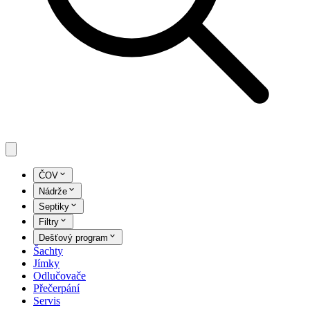
ČOV
Nádrže
Septiky
Filtry
Dešťový program
Šachty
Jímky
Odlučovače
Přečerpání
Servis