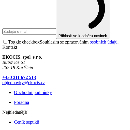
Přihlásit se k odběru novinek
Toggle checkbox
Souhlasím se zpracováním
osobních údajů
.
Kontakt
EKOCIS, spol. s.r.o.
Bubovice 61
267 18 Karlštejn
+420
311 672 513
objednavky@ekocis.cz
Obchodní podmínky
Poradna
Nejhledanější
Ceník septiků