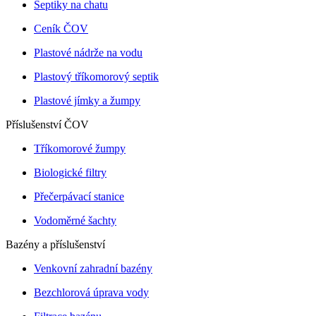
Septiky na chatu
Ceník ČOV
Plastové nádrže na vodu
Plastový tříkomorový septik
Plastové jímky a žumpy
Příslušenství ČOV
Tříkomorové žumpy
Biologické filtry
Přečerpávací stanice
Vodoměrné šachty
Bazény a příslušenství
Venkovní zahradní bazény
Bezchlorová úprava vody