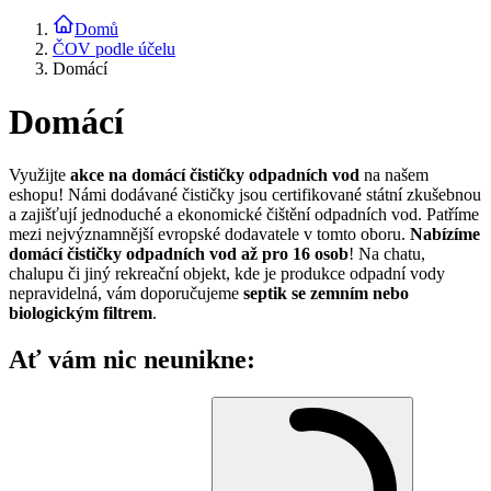
Domů
ČOV podle účelu
Domácí
Domácí
Využijte
akce na domácí čističky odpadních vod
na našem
eshopu! Námi dodávané čističky jsou certifikované státní zkušebnou
a zajišťují jednoduché a ekonomické čištění odpadních vod. Patříme
mezi nejvýznamnější evropské dodavatele v tomto oboru.
Nabízíme
domácí čističky odpadních vod až pro 16 osob
! Na chatu,
chalupu či jiný rekreační objekt, kde je produkce odpadní vody
nepravidelná, vám doporučujeme
septik se zemním nebo
biologickým filtrem
.
Ať vám nic neunikne: