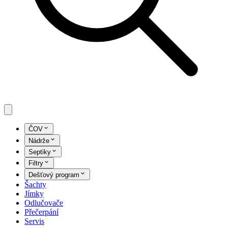
ČOV
Nádrže
Septiky
Filtry
Dešťový program
Šachty
Jímky
Odlučovače
Přečerpání
Servis