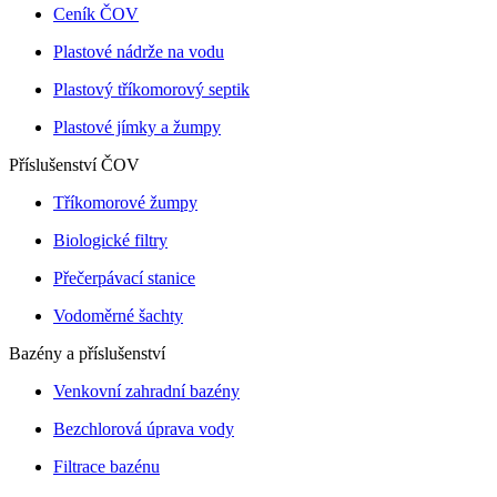
Ceník ČOV
Plastové nádrže na vodu
Plastový tříkomorový septik
Plastové jímky a žumpy
Příslušenství ČOV
Tříkomorové žumpy
Biologické filtry
Přečerpávací stanice
Vodoměrné šachty
Bazény a příslušenství
Venkovní zahradní bazény
Bezchlorová úprava vody
Filtrace bazénu