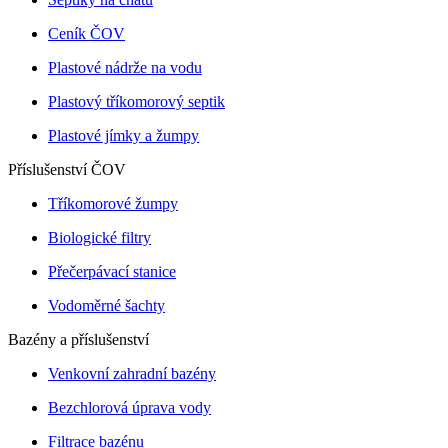
Ceník ČOV
Plastové nádrže na vodu
Plastový tříkomorový septik
Plastové jímky a žumpy
Příslušenství ČOV
Tříkomorové žumpy
Biologické filtry
Přečerpávací stanice
Vodoměrné šachty
Bazény a příslušenství
Venkovní zahradní bazény
Bezchlorová úprava vody
Filtrace bazénu