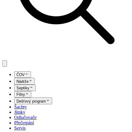
ČOV
Nádrže
Septiky
Filtry
Dešťový program
Šachty
Jímky
Odlučovače
Přečerpání
Servis