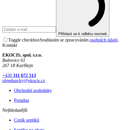
Přihlásit se k odběru novinek
Toggle checkbox
Souhlasím se zpracováním
osobních údajů
.
Kontakt
EKOCIS, spol. s.r.o.
Bubovice 61
267 18 Karlštejn
+420
311 672 513
objednavky@ekocis.cz
Obchodní podmínky
Poradna
Nejhledanější
Ceník septiků
Septiky na chatu