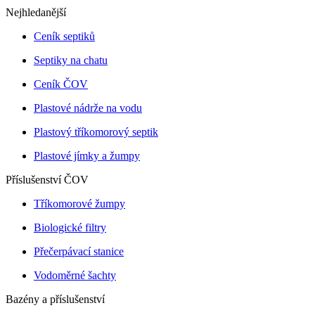
Nejhledanější
Ceník septiků
Septiky na chatu
Ceník ČOV
Plastové nádrže na vodu
Plastový tříkomorový septik
Plastové jímky a žumpy
Příslušenství ČOV
Tříkomorové žumpy
Biologické filtry
Přečerpávací stanice
Vodoměrné šachty
Bazény a příslušenství