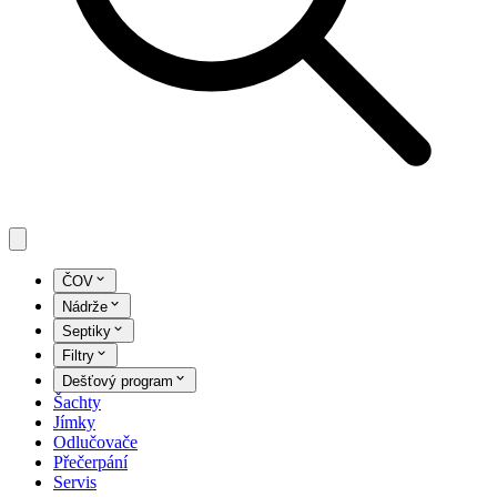
ČOV
Nádrže
Septiky
Filtry
Dešťový program
Šachty
Jímky
Odlučovače
Přečerpání
Servis