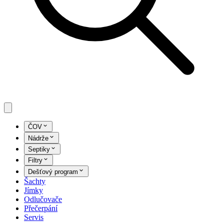
ČOV
Nádrže
Septiky
Filtry
Dešťový program
Šachty
Jímky
Odlučovače
Přečerpání
Servis