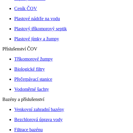
Ceník ČOV
Plastové nádrže na vodu
Plastový tříkomorový septik
Plastové jímky a žumpy
Příslušenství ČOV
Tříkomorové žumpy
Biologické filtry
Přečerpávací stanice
Vodoměrné šachty
Bazény a příslušenství
Venkovní zahradní bazény
Bezchlorová úprava vody
Filtrace bazénu