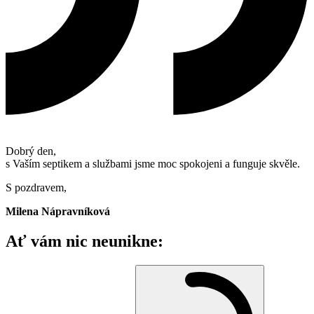
Dobrý den,
s Vaším septikem a službami jsme moc spokojeni a funguje skvěle.
S pozdravem,
Milena Nápravníková
Ať vám nic neunikne: