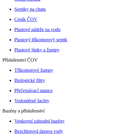
Septiky na chatu
Ceník ČOV
Plastové nádrže na vodu
Plastový tříkomorový septik
Plastové jímky a žumpy
Příslušenství ČOV
Tříkomorové žumpy
Biologické filtry
Přečerpávací stanice
Vodoměrné šachty
Bazény a příslušenství
Venkovní zahradní bazény
Bezchlorová úprava vody