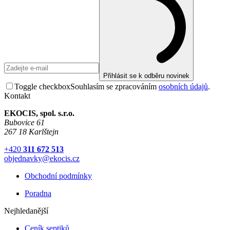
Přihlásit se k odběru novinek
Toggle checkbox
Souhlasím se zpracováním
osobních údajů
.
Kontakt
EKOCIS, spol. s.r.o.
Bubovice 61
267 18 Karlštejn
+420
311 672 513
objednavky@ekocis.cz
Obchodní podmínky
Poradna
Nejhledanější
Ceník septiků