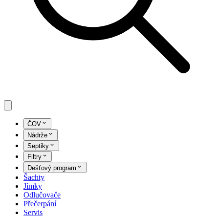
ČOV
Nádrže
Septiky
Filtry
Dešťový program
Šachty
Jímky
Odlučovače
Přečerpání
Servis